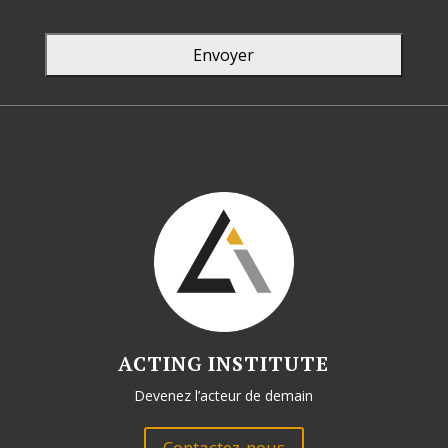
Envoyer
Ce
champ
devrait
être
laissé
vide
ACTING INSTITUTE
Devenez l’acteur de demain
Contactez-nous